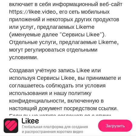
включает в себя информационный веб-сайт
https://likee.video
, его сеть мобильных
приложений и некоторых других продуктов
или услуг, предлагаемых Likeme
(именуемые далее "Сервисы Likee").
Отдельные услуги, предлагаемые Likeme,
могут регулироваться отдельными
условиями.
Создавая учётную запись Likee или
используя Сервисы Likee, вы принимаете и
соглашаетесь соблюдать эти условия
использования и нашу политику
конфиденциальности, включенную в
настоящий документ посредством ссылки.
Если вы не хотите соглашаться с этими
условиями использования или
Политикой
Загрузить
Глобальная платформа для создания
конфиденциальности
, вы не должны
и распространения коротких видео